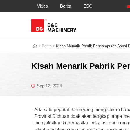
Video
Berita
ESG
>
Berita
>
Kisah Menarik Pabrik Pencampuran Aspal D
Kisah Menarik Pabrik Pe
Sep 12, 2024
Ada satu pepatah lama yang mengatakan bahw
Provinsi Sichuan tidak akan lengkap tanpa me
menyaksikan keberhasilan instalasi dan comm
istirahat makan siang, anggota tim berkumpul