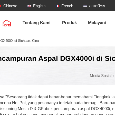
Chinese
English
French
ภาษาไทย
Tentang Kami
Produk
Melayani
GX4000i di Sichuan, Cina
ncampuran Aspal DGX4000i di Si
Media Sosial
a "Seseorang tidak dapat benar-benar memahami Tiongkok ta
ncoba Hot Pot, yang pesonanya terletak pada berbagi. Baru-bar
issioning
Mesin D & G
Pabrik pencampuran aspal DGX4000i, m
 di sekitar hot pot yang mengepul, mengobrol dengan penuh sem