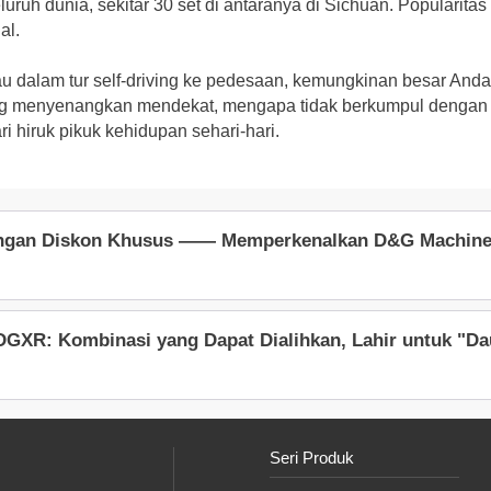
luruh dunia, sekitar 30 set di antaranya di Sichuan. Popularita
al.
au dalam tur self-driving ke pedesaan, kemungkinan besar And
ng menyenangkan mendekat, mengapa tidak berkumpul dengan
 hiruk pikuk kehidupan sehari-hari.
ngan Diskon Khusus —— Memperkenalkan D&G Machinery
DGXR: Kombinasi yang Dapat Dialihkan, Lahir untuk "Da
Seri Produk