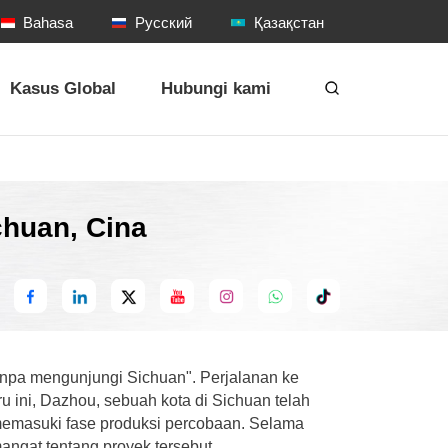
Bahasa
Русский
Қазақстан
Kasus Global
Hubungi kami
chuan, Cina
：
npa mengunjungi Sichuan". Perjalanan ke
u ini, Dazhou, sebuah kota di Sichuan telah
emasuki fase produksi percobaan. Selama
angat tentang proyek tersebut.