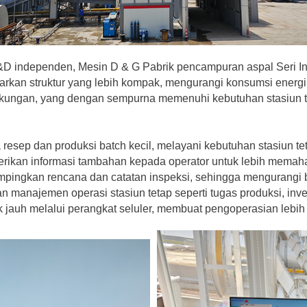
R&D independen,
Mesin D & G
Pabrik pencampuran aspal Seri In
an struktur yang lebih kompak, mengurangi konsumsi energi sec
ingkungan, yang dengan sempurna memenuhi kebutuhan stasiun 
a resep dan produksi batch kecil, melayani kebutuhan stasiun te
rikan informasi tambahan kepada operator untuk lebih memaham
ampingkan rencana dan catatan inspeksi, sehingga mengurangi
anajemen operasi stasiun tetap seperti tugas produksi, inve
rak jauh melalui perangkat seluler, membuat pengoperasian lebi